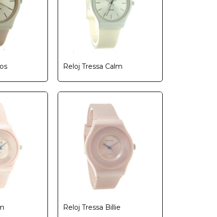
los
Reloj Tressa Calm
im
Reloj Tressa Billie