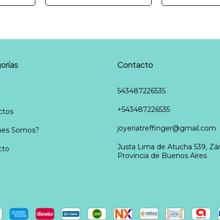
orías
Contacto
543487226535
+543487226535
ctos
joyeriatreffinger@gmail.com
nes Somos?
Justa Lima de Atucha 539, Zár
cto
Provincia de Buenos Aires