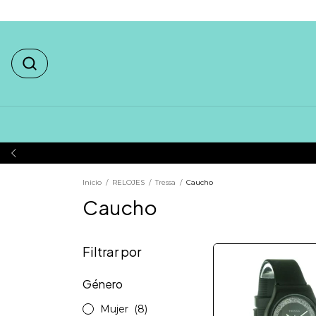
Inicio
/
RELOJES
/
Tressa
/
Caucho
Caucho
Filtrar por
Género
Mujer
(8)