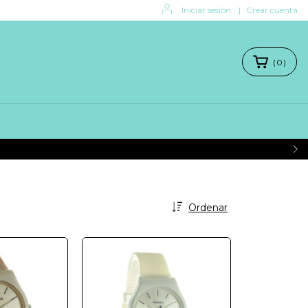
Iniciar sesión
|
Crear cuenta
(
0
)
Ordenar