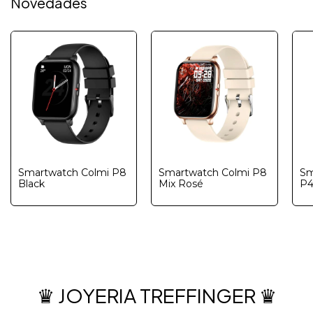
Novedades
Smartwatch Colmi P8
Smartwatch Colmi P8
Sm
Black
Mix Rosé
P4
♛ JOYERIA TREFFINGER ♛